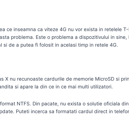
eea ce inseamna ca viteze 4G nu vor exista in retelele 
asta problema. Este o problema a dispozitivului in sine,
l si de a putea fi folosit in acelasi timp in retele 4G.
ePlus X nu recunoaste cardurile de memorie MicroSD si pri
ta si apare la din ce in ce mai multi utilizatori.
format NTFS. Din pacate, nu exista o solutie oficiala d
te. Puteti incerca sa formatati cardul direct in telefon i