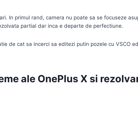
i. In primul rand, camera nu poate sa se focuseze asup
ezolvata partial dar inca e departe de perfectiune.
atie de cat sa incerci sa editezi putin pozele cu VSCO edi
eme ale OnePlus X si rezolvar