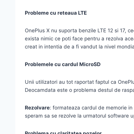
Probleme cu reteaua LTE
OnePlus X nu suporta benzile LTE 12 si 17, c
exista nimic ce poti face pentru a rezolva ace
creat in intentia de a fi vandut la nivel mondia
Problemele cu cardul MicroSD
Unii utilizatori au tot raportat faptul ca On
Deocamdata este o problema destul de raspandi
Rezolvare
: formateaza cardul de memorie in 
speram sa se rezolve la urmatorul software upda
Problema cu claritatea pozelor