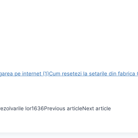
area pe internet (1)
Cum resetezi la setarile din fabric
ezolvarile lor
1636
Previous article
Next article