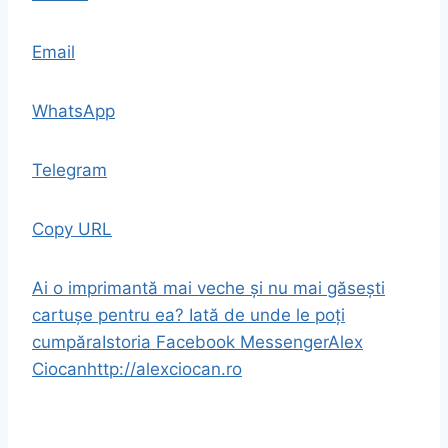
Email
WhatsApp
Telegram
Copy URL
Ai o imprimantă mai veche și nu mai găsești
cartușe pentru ea? Iată de unde le poți
cumpăra
Istoria Facebook Messenger
Alex
Ciocan
http://alexciocan.ro