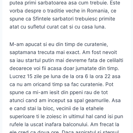
putea primi sarbatoarea asa cum trebuie. Este
vorba despre o traditie veche in Romania, ce
spune ca Sfintele sarbatori trebuiesc primite
atat cu sufletul curat cat si cu casa luna.
M-am apucat si eu din timp de curatenie,
saptamana trecuta mai exact. Am fost nevoit
sa iau startul putin mai devreme fata de celilalti
deoarece voi fii acasa doar jumatate din timp.
Lucrez 15 zile pe luna de la ora 6 la ora 22 asa
ca nu am oricand timp sa fac curatenie. Pot
spune ca mi-am iesit din ppeni rau de tot
atunci cand am inceput sa spal geamurile. Asa
e cand stai la bloc, vecinii de la etahele
superioare ti le zoiesc in ultimul hal cand isi pun
rufele la uscat inafara balconului. Am frecat la
ele cred ca doua ore. Daca aspiratul si stersul