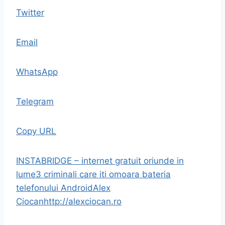
Twitter
Email
WhatsApp
Telegram
Copy URL
INSTABRIDGE – internet gratuit oriunde in
lume
3 criminali care iti omoara bateria
telefonului Android
Alex
Ciocan
http://alexciocan.ro