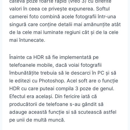
câteva poze foarte rapid (vreo 3) cu diferite
valori în ceea ce privește expunerea. Softul
camerei foto combină acele fotografii într-una
singură care conține detalii mai amănunțite atât
de la cele mai luminate regiuni cât și de la cele
mai întunecate.
Înainte ca HDR să fie implementată pe
telefoanele mobile, dacă voiai fotografii
îmbunătățite trebuia să le descarci în PC și să
le editezi cu Photoshop. Acel soft are o funcție
HDR cu care puteai compila 3 poze de genul.
Efectul era același. Din fericire iată că
producătorii de telefoane s-au gândit să
adauge această funcție si să scutească astfel
pe unii de multă muncă.