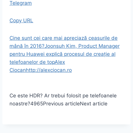
Telegram
Copy URL
Cine sunt cei care mai apreciază ceasurile de
mână în 2016?
Joonsuh Kim, Product Manager
pentru Huawei explică procesul de creație al
telefoanelor de top
Alex
Ciocan
http://alexciocan.ro
Ce este HDR? Ar trebui folosit pe telefoanele
noastre?
4965
Previous article
Next article