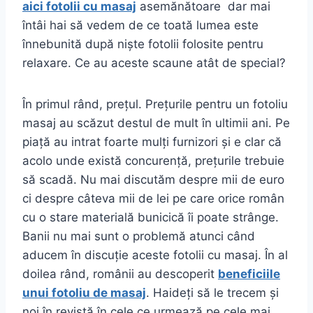
aici fotolii cu masaj
asemănătoare dar mai
întâi hai să vedem de ce toată lumea este
înnebunită după niște fotolii folosite pentru
relaxare. Ce au aceste scaune atât de special?
În primul rând, prețul. Prețurile pentru un fotoliu
masaj au scăzut destul de mult în ultimii ani. Pe
piață au intrat foarte mulți furnizori și e clar că
acolo unde există concurență, prețurile trebuie
să scadă. Nu mai discutăm despre mii de euro
ci despre câteva mii de lei pe care orice român
cu o stare materială bunicică îi poate strânge.
Banii nu mai sunt o problemă atunci când
aducem în discuție aceste fotolii cu masaj. În al
doilea rând, românii au descoperit
beneficiile
unui fotoliu de masaj
. Haideți să le trecem și
noi în revistă în cele ce urmează pe cele mai