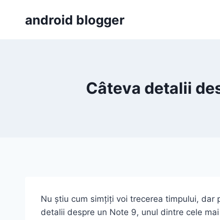
Skip
android blogger
to
content
Câteva detalii d
Nu știu cum simțiți voi trecerea timpului, dar
detalii despre un Note 9, unul dintre cele mai