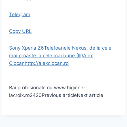
Telegram
Copy URL
Sony Xperia Z6
Telefoanele Nexus, de la cele
mai proaste la cele mai bune (III)
Alex
Ciocan
http://alexciocan.ro
Bai profesionale cu www.higiene-
lacroix.ro
2420
Previous article
Next article