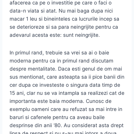
afacerea ca pe o investitie pe care o faci o
data-n viata si atat. Nu mai baga dupa nici
macar 1 leu si bineinteles ca lucrurile incep sa
se deterioreze si sa para neingrijite pentru ca
adevarul acesta este: sunt neingrijite.
In primul rand, trebuie sa vrei sa ai o baie
moderna pentru ca in primul rand discutam
despre mentalitate. Daca esti genul de om mai
sus mentionat, care asteapta sa ii pice banii din
cer dupa ce investeste o singura data timp de
15 ani, clar nu se va intampla sa realizezi cat de
importanta este baia moderna. Cunosc de
exemplu oameni care au refuzat sa mai intre in
baruri si cafenele pentru ca aveau baile
desprinse din anii ‘80. Au considerat asta drept
lipsa de respect si nu s-au mai intors a doua