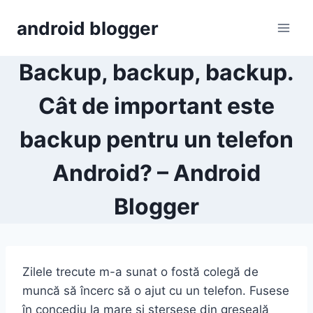
Skip
android blogger
to
content
Backup, backup, backup.
Cât de important este
backup pentru un telefon
Android? – Android
Blogger
Zilele trecute m-a sunat o fostă colegă de
muncă să încerc să o ajut cu un telefon. Fusese
în concediu la mare și ștersese din greșeală