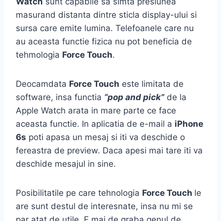
Watch
sunt capabile sa simta presiunea
masurand distanta dintre sticla display-ului si
sursa care emite lumina. Telefoanele care nu
au aceasta functie fizica nu pot beneficia de
tehmologia
Force Touch
.
Deocamdata
Force Touch
este limitata de
software, insa functia
“pop and pick”
de la
Apple Watch arata in mare parte ce face
aceasta functie. In aplicatia de e-mail a
iPhone
6s
poti apasa un mesaj si iti va deschide o
fereastra de preview. Daca apesi mai tare iti va
deschide mesajul in sine.
Posibilitatile pe care tehnologia
Force Touch
le
are sunt destul de interesnate, insa nu mi se
par atat de utile. E mai de graba genul de