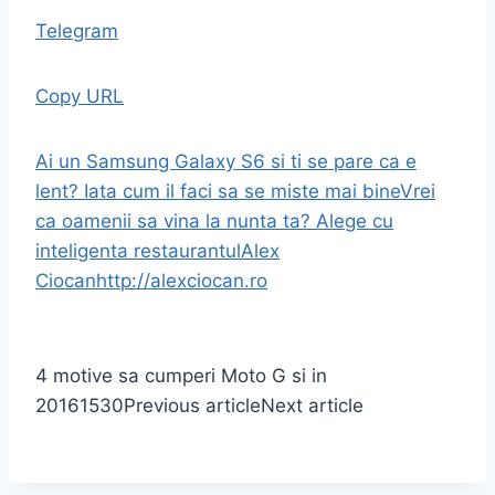
Telegram
Copy URL
Ai un Samsung Galaxy S6 si ti se pare ca e
lent? Iata cum il faci sa se miste mai bine
Vrei
ca oamenii sa vina la nunta ta? Alege cu
inteligenta restaurantul
Alex
Ciocan
http://alexciocan.ro
4 motive sa cumperi Moto G si in
2016
1530
Previous article
Next article