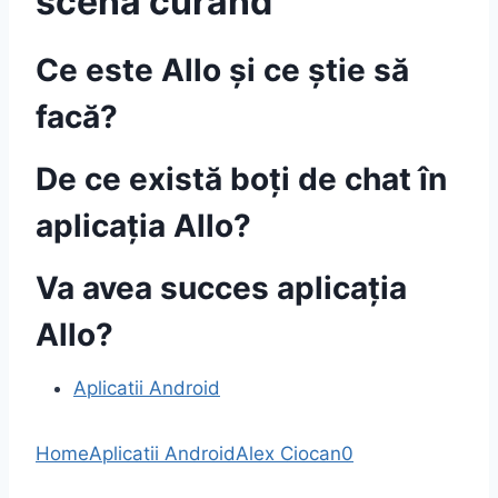
scenă curând
Ce este Allo și ce știe să
facă?
De ce există boți de chat în
aplicația Allo?
Va avea succes aplicația
Allo?
Aplicatii Android
Home
Aplicatii Android
Alex Ciocan
0