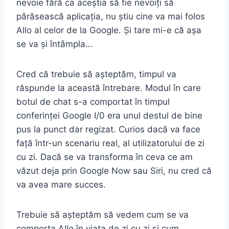
nevoie fără ca aceștia să fie nevoiți să
părăsească aplicația, nu știu cine va mai folos
Allo al celor de la Google. Și tare mi-e că așa
se va și întâmpla…
Cred că trebuie să așteptăm, timpul va
răspunde la această întrebare. Modul în care
botul de chat s-a comportat în timpul
conferinței Google I/0 era unul destul de bine
pus la punct dar regizat. Curios dacă va face
față într-un scenariu real, al utilizatorului de zi
cu zi. Dacă se va transforma în ceva ce am
văzut deja prin Google Now sau Siri, nu cred că
va avea mare succes.
Trebuie să așteptăm să vedem cum se va
comporta Allo în viața de zi cu zi și cum