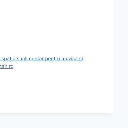
e spațiu suplimentar pentru muzica și
ocan.ro