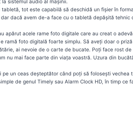
 la sistemul audio al mașinii.
o tabletă, tot este capabilă să deschidă un fișier în forma
, dar dacă avem de-a face cu o tabletă depășită tehnic d
au apărut acele rame foto digitale care au creat o adevăra
e ramă foto digitală foarte simplu. Să aveți doar o priză 
ătărie, ai nevoie de o carte de bucate. Poți face rost de
cum nu mai face parte din viața voastră. Uzura din bucătă
i pe un ceas deșteptător când poți să folosești vechea tab
 simple de genul Timely sau Alarm Clock HD, în timp ce 