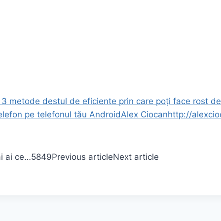
 3 metode destul de eficiente prin care poți face rost d
lefon pe telefonul tău Android
Alex Ciocan
http://alexci
i ai ce…
5849
Previous article
Next article