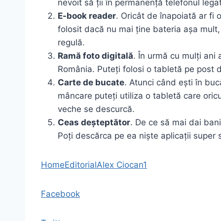
nevoit să ții în permanență telefonul legat
E-book reader
. Oricât de înapoiată ar fi 
folosit dacă nu mai ține bateria așa mult
regulă.
Ramă foto digitală
. În urmă cu mulți ani 
România. Puteți folosi o tabletă pe post d
Carte de bucate
. Atunci când ești în buc
mâncare puteți utiliza o tabletă care ori
veche se descurcă.
Ceas deșteptător
. De ce să mai dai bani
Poți descărca pe ea niște aplicații super
Home
Editorial
Alex Ciocan
1
Facebook