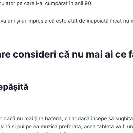
culator pe care l-ai cumpărat în anii 90.
 ani și ai impresia că este atât de înapoiată încât nu ma
re consideri că nu mai ai ce f
depășită
ar dacă nu mai ține bateria, chiar dacă începe să sughiț
șină și pui pe ea muzica preferată, acea tabletă va fi un