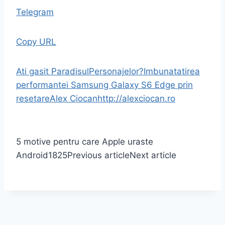
Telegram
Copy URL
Ati gasit ParadisulPersonajelor?
Imbunatatirea
performantei Samsung Galaxy S6 Edge prin
resetare
Alex Ciocan
http://alexciocan.ro
5 motive pentru care Apple uraste
Android
1825
Previous article
Next article