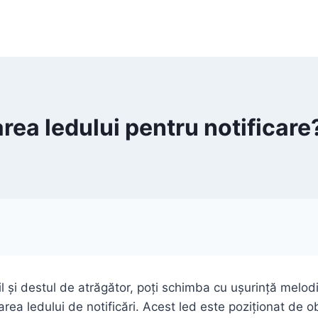
ea ledului pentru notificare
și destul de atrăgător, poți schimba cu ușurință melodia
 ledului de notificări. Acest led este poziționat de obic