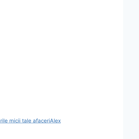
ile micii tale afaceri
Alex