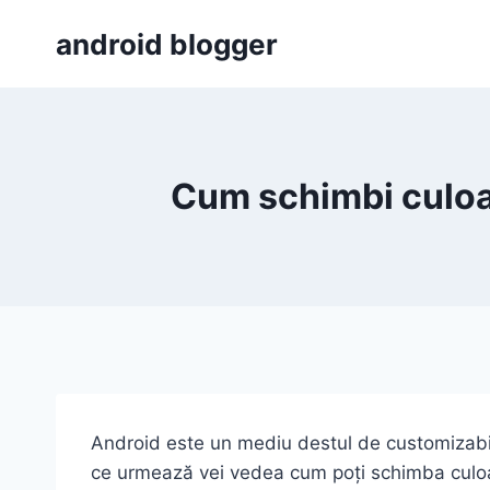
Skip
android blogger
to
content
Cum schimbi culoar
Android este un mediu destul de customizabil 
ce urmează vei vedea cum poți schimba culoarea