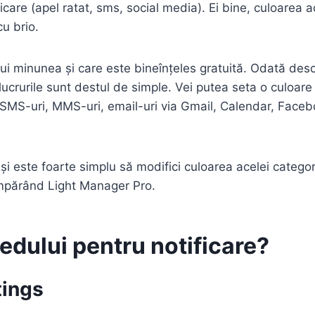
icare (apel ratat, sms, social media). Ei bine, culoarea a
u brio.
tui minunea și care este bineînțeles gratuită. Odată desc
lucrurile sunt destul de simple. Vei putea seta o culoare 
e, SMS-uri, MMS-uri, email-uri via Gmail, Calendar, Face
 și este foarte simplu să modifici culoarea acelei catego
cumpărând Light Manager Pro.
edului pentru notificare?
tings