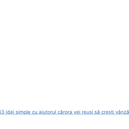
i
3 idei simple cu ajutorul cărora vei reuși să crești vânzăr