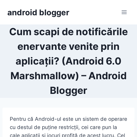
Skip
android blogger
to
content
Cum scapi de notificările
enervante venite prin
aplicații? (Android 6.0
Marshmallow) – Android
Blogger
Pentru că Android-ul este un sistem de operare
cu destul de puține restricții, cei care pun la
cale aplicații și jocuri profită de acest lucru. Cel