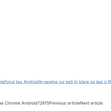
elefonul tau Android
In seama cui esti in stare sa lasi o 
e pe Chrome Android?
2815
Previous article
Next article