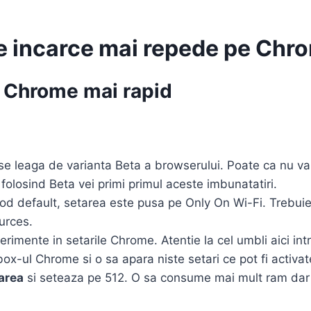
 se incarce mai repede pe Ch
r Chrome mai rapid
 se leaga de varianta Beta a browserului. Poate ca nu v
olosind Beta vei primi primul aceste imbunatatiri.
mod default, setarea este pusa pe Only On Wi-Fi. Trebuie
urces.
perimente in setarile Chrome. Atentie la cel umbli aici in
 box-ul Chrome si o sa apara niste setari ce pot fi activ
area
si seteaza pe 512. O sa consume mai mult ram dar 