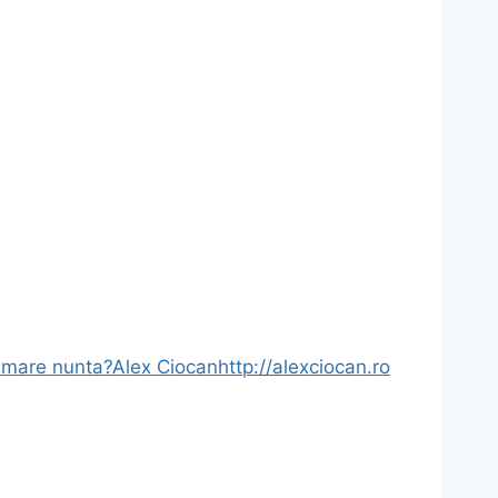
filmare nunta?
Alex Ciocan
http://alexciocan.ro