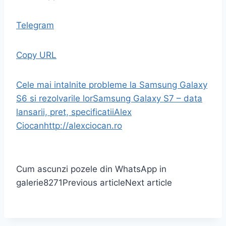
Telegram
Copy URL
Cele mai intalnite probleme la Samsung Galaxy
S6 si rezolvarile lor
Samsung Galaxy S7 – data
lansarii, pret, specificatii
Alex
Ciocan
http://alexciocan.ro
Cum ascunzi pozele din WhatsApp in
galerie
8271
Previous article
Next article