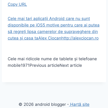
Copy URL
Cele mai tari aplicații Android care nu sunt
disponibile pe iOS
5 motive pentru care ai putea
să regreți lipsa camerelor de supraveghere din
cutea și casa ta
Alex Ciocan
http://alexciocan.ro
Cele mai ridicole nume de tablete și telefoane
mobile
1971
Previous article
Next article
© 2026 android blogger -
Hartă site