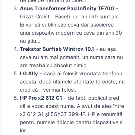
de ulei de motor mai bine…
Asus Transformer Pad Infinity TF700
–
Gizăz Craist… Faceți loc, anii 90 sunt aici.
Ei vor să sublinieze ceva dar asocierea
unui dispozitiv modern cu ceva din anii 90
nu știu…
Trekstor Surftab Wintron 10.1
– eu așa
ceva nu am mai pomenit, un nume care nu
are treabă cu absolut nimic.
LG Ally
– dacă ai folosit vreodată telefonul
acesta, după ultimele atentate teroriste, nu
cred că-l vei mai folosi.
HP Pro x2 612 G1
– de fapt, publicul cred
că a votat acest nume. A avut de ales între
x2 612 G1 și 5Gh37 399HF. HP e renumită
pentru numele ridicole pentru dispozitivele
lor.