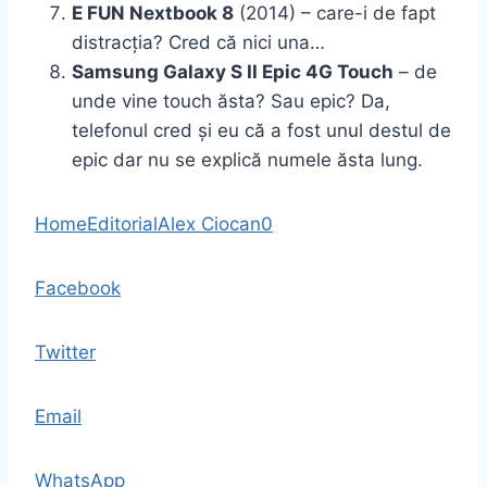
E FUN Nextbook 8
(2014) – care-i de fapt
distracția? Cred că nici una…
Samsung Galaxy S II Epic 4G Touch
– de
unde vine touch ăsta? Sau epic? Da,
telefonul cred și eu că a fost unul destul de
epic dar nu se explică numele ăsta lung.
Home
Editorial
Alex Ciocan
0
Facebook
Twitter
Email
WhatsApp