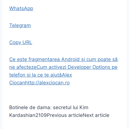
WhatsApp
Telegram
Copy URL
Ce este fragmentarea Android și cum poate să
ne afecteze
Cum activezi Developer Options pe
telefon și la ce te ajută
Alex
Ciocan
http://alexciocan.ro
Botinele de dama: secretul lui Kim
Kardashian
2109
Previous article
Next article