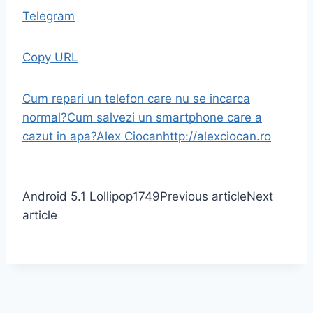
Telegram
Copy URL
Cum repari un telefon care nu se incarca
normal?
Cum salvezi un smartphone care a
cazut in apa?
Alex Ciocan
http://alexciocan.ro
Android 5.1 Lollipop
1749
Previous article
Next
article