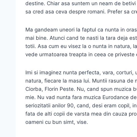
destine. Chiar asa suntem un neam de betivi
sa cred asa ceva despre romani. Prefer sa cre
Ma gandeam uneori la faptul ca nunta in oras e
mai bine. Atunci cand te nasti la tara deja esti
totii. Asa cum eu visez la o nunta in natura, l
vede urmatoarea treapta in ceea ce priveste e
Imi si imaginez nunta perfecta, vara, corturi,
natura, fiecare la masa lui. Muntii rasuna d
Ciorba, Florin Peste. Nu, cand spun muzica b
mie. Nu vad nunta fara muzica Eurodance des
seriozitatii anilor 90, cand, desi eram copil,
fata de alti copii de varsta mea din cauza pr
oameni cu bun simt, vise.