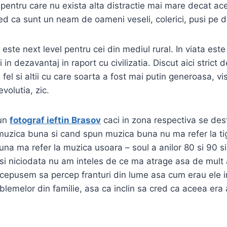
 pentru care nu exista alta distractie mai mare decat 
d ca sunt un neam de oameni veseli, colerici, pusi pe di
ste next level pentru cei din mediul rural. In viata est
 in dezavantaj in raport cu civilizatia. Discut aici strict
a fel si altii cu care soarta a fost mai putin generoasa, v
volutia, zic.
 un
fotograf ieftin Brasov
caci in zona respectiva se desf
e muzica buna si cand spun muzica buna nu ma refer la t
una ma refer la muzica usoara – soul a anilor 80 si 90 s
i niciodata nu am inteles de ce ma atrage asa de mult
 incepusem sa percep franturi din lume asa cum erau ele 
oblemelor din familie, asa ca inclin sa cred ca aceea era