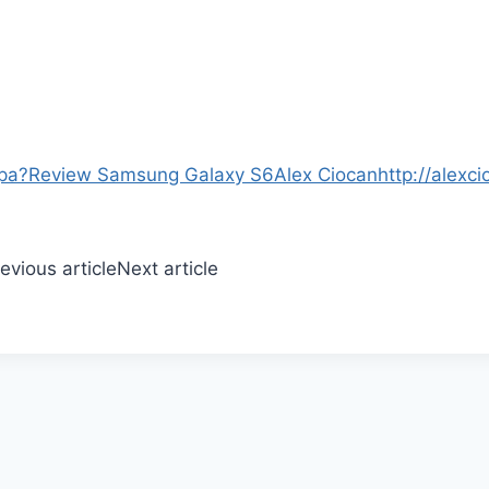
apa?
Review Samsung Galaxy S6
Alex Ciocan
http://alexci
evious article
Next article