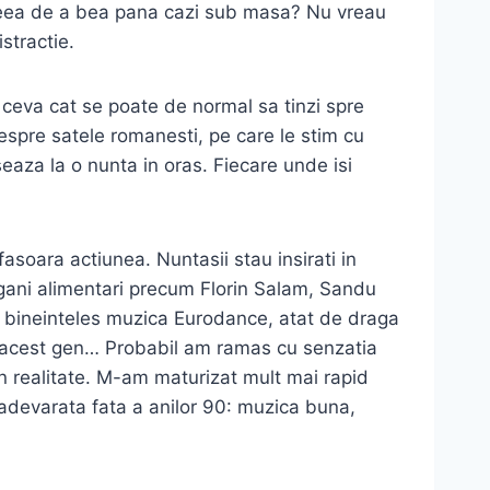
aceea de a bea pana cazi sub masa? Nu vreau
stractie.
e ceva cat se poate de normal sa tinzi spre
 despre satele romanesti, pe care le stim cu
iseaza la o nunta in oras. Fiecare unde isi
asoara actiunea. Nuntasii stau insirati in
igani alimentari precum Florin Salam, Sandu
i bineinteles muzica Eurodance, atat de draga
 acest gen… Probabil am ramas cu senzatia
in realitate. M-am maturizat mult mai rapid
 adevarata fata a anilor 90: muzica buna,