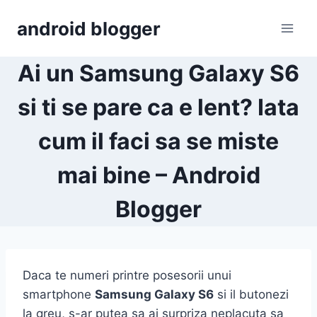
Skip
android blogger
to
content
Ai un Samsung Galaxy S6
si ti se pare ca e lent? Iata
cum il faci sa se miste
mai bine – Android
Blogger
Daca te numeri printre posesorii unui
smartphone
Samsung Galaxy S6
si il butonezi
la greu, s-ar putea sa ai surpriza neplacuta sa