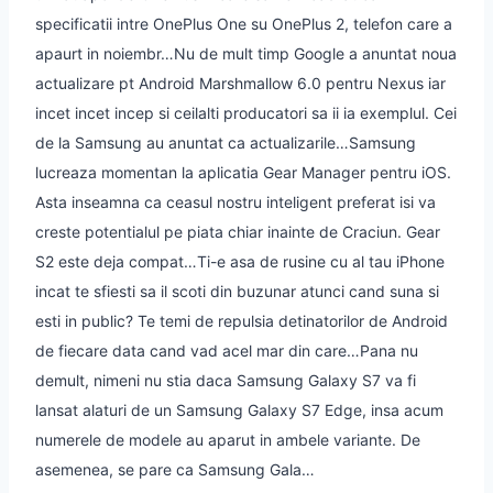
specificatii intre OnePlus One su OnePlus 2, telefon care a
apaurt in noiembr…
Nu de mult timp Google a anuntat noua
actualizare pt Android Marshmallow 6.0 pentru Nexus iar
incet incet incep si ceilalti producatori sa ii ia exemplul. Cei
de la Samsung au anuntat ca actualizarile…
Samsung
lucreaza momentan la aplicatia Gear Manager pentru iOS.
Asta inseamna ca ceasul nostru inteligent preferat isi va
creste potentialul pe piata chiar inainte de Craciun. Gear
S2 este deja compat…
Ti-e asa de rusine cu al tau iPhone
incat te sfiesti sa il scoti din buzunar atunci cand suna si
esti in public? Te temi de repulsia detinatorilor de Android
de fiecare data cand vad acel mar din care…
Pana nu
demult, nimeni nu stia daca Samsung Galaxy S7 va fi
lansat alaturi de un Samsung Galaxy S7 Edge, insa acum
numerele de modele au aparut in ambele variante. De
asemenea, se pare ca Samsung Gala…