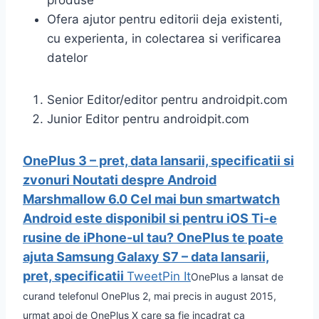
produse
Ofera ajutor pentru editorii deja existenti,
cu experienta, in colectarea si verificarea
datelor
Senior Editor/editor pentru androidpit.com
Junior Editor pentru androidpit.com
OnePlus 3 – pret, data lansarii, specificatii si
zvonuri
Noutati despre Android
Marshmallow 6.0
Cel mai bun smartwatch
Android este disponibil si pentru iOS
Ti-e
rusine de iPhone-ul tau? OnePlus te poate
ajuta
Samsung Galaxy S7 – data lansarii,
pret, specificatii
Tweet
Pin It
OnePlus a lansat de
curand telefonul OnePlus 2, mai precis in august 2015,
urmat apoi de OnePlus X care sa fie incadrat ca