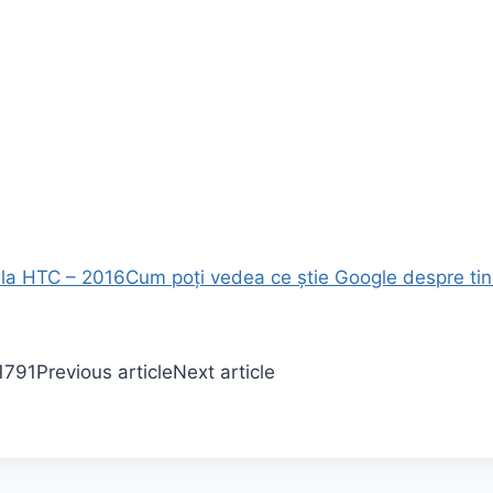
e la HTC – 2016
Cum poți vedea ce știe Google despre ti
1791
Previous article
Next article