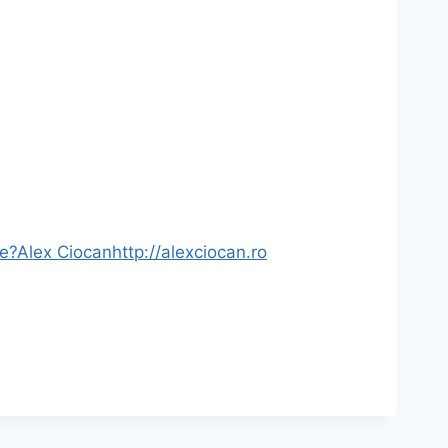
ne?
Alex Ciocan
http://alexciocan.ro