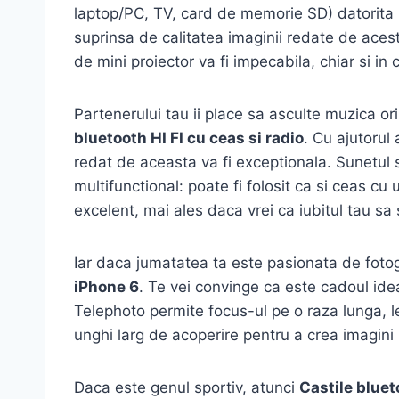
laptop/PC, TV, card de memorie SD) datorita 
suprinsa de calitatea imaginii redate de acest
de mini proiector va fi impecabila, chiar si in
Partenerului tau ii place sa asculte muzica o
bluetooth HI FI cu ceas si radio
. Cu ajutorul
redat de aceasta va fi exceptionala. Sunetul s
multifunctional: poate fi folosit ca si ceas 
excelent, mai ales daca vrei ca iubitul tau sa
Iar daca jumatatea ta este pasionata de fotog
iPhone 6
. Te vei convinge ca este cadoul ideal
Telephoto permite focus-ul pe o raza lunga, le
unghi larg de acoperire pentru a crea imagin
Daca este genul sportiv, atunci
Castile blue