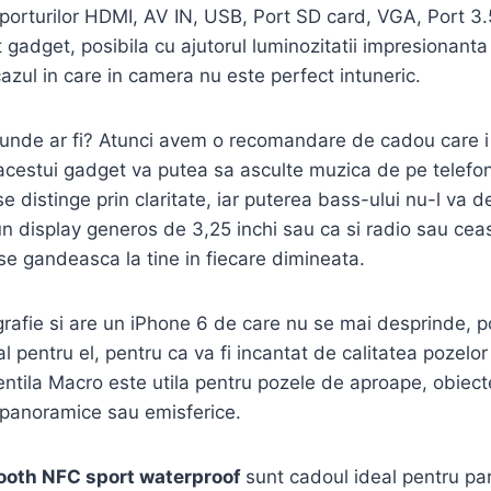
porturilor HDMI, AV IN, USB, Port SD card, VGA, Port 3.
 gadget, posibila cu ajutorul luminozitatii impresionanta
 cazul in care in camera nu este perfect intuneric.
riunde ar fi? Atunci avem o recomandare de cadou care i
 acestui gadget va putea sa asculte muzica de pe telefonu
e distinge prin claritate, iar puterea bass-ului nu-l va 
cu un display generos de 3,25 inchi sau ca si radio sau 
 se gandeasca la tine in fiecare dimineata.
rafie si are un iPhone 6 de care nu se mai desprinde, p
 pentru el, pentru ca va fi incantat de calitatea pozelor r
ntila Macro este utila pentru pozele de aproape, obiecte 
i panoramice sau emisferice.
tooth NFC sport waterproof
sunt cadoul ideal pentru par