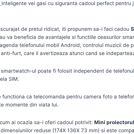
i
inteligente vei gasi cu siguranta cadoul perfect pentru j
curajat de pretul ridicat, iti propunem sa-i faci cadou
S
au va beneficia de avantajele si functiile ceasurilor sma
genda telefonului mobil Android, controlul muzicii de pe
 anti-furt, care il avertizeaza atunci cand se indepartea
ca smartwatch-ul poate fi folosit independent de telefo
ela SIM.
te functiona ca telecomanda pentru camera foto a telefon
te momente din viata lui.
um ai ocazia sa-i oferi cadoul potrivit:
Mini proiectoru
a dimensiunilor reduse (174X 136X 73 mm) si este compati