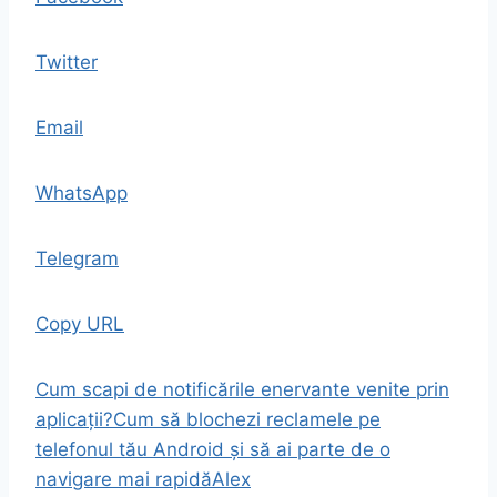
Twitter
Email
WhatsApp
Telegram
Copy URL
Cum scapi de notificările enervante venite prin
aplicații?
Cum să blochezi reclamele pe
telefonul tău Android și să ai parte de o
navigare mai rapidă
Alex