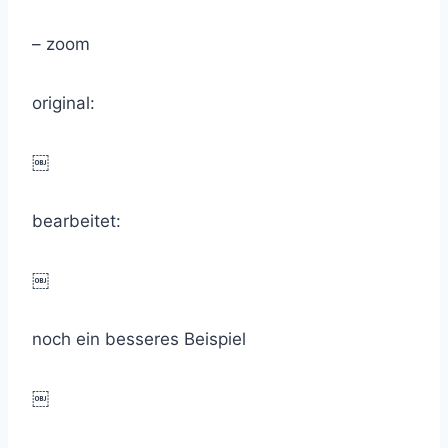
– zoom
original:
￼
bearbeitet:
￼
noch ein besseres Beispiel
￼